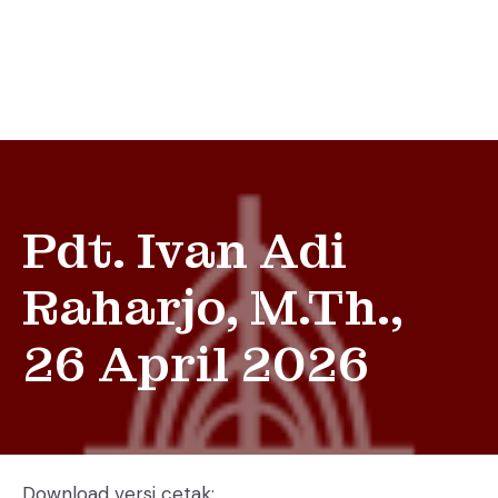
Pdt. Ivan Adi
Raharjo, M.Th.,
26 April 2026
Download versi cetak: