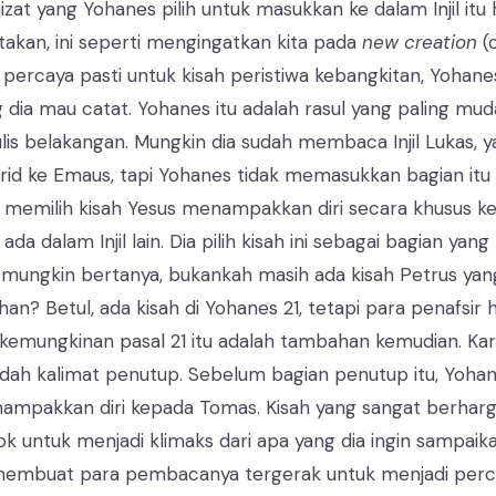
izat yang Yohanes pilih untuk masukkan ke dalam Injil itu 
akan, ini seperti mengingatkan kita pada
new creation
(
a percaya pasti untuk kisah peristiwa kebangkitan, Yohane
g dia mau catat. Yohanes itu adalah rasul yang paling mu
itulis belakangan. Mungkin dia sudah membaca Injil Lukas, 
rid ke Emaus, tapi Yohanes tidak memasukkan bagian itu
es memilih kisah Yesus menampakkan diri secara khusus ke
 ada dalam Injil lain. Dia pilih kisah ini sebagai bagian yan
ra mungkin bertanya, bukankah masih ada kisah Petrus yan
han? Betul, ada kisah di Yohanes 21, tetapi para penafsi
kemungkinan pasal 21 itu adalah tambahan kemudian. Ka
 sudah kalimat penutup. Sebelum bagian penutup itu, Yoha
ampakkan diri kepada Tomas. Kisah yang sangat berharg
k untuk menjadi klimaks dari apa yang dia ingin sampaikan
 membuat para pembacanya tergerak untuk menjadi per