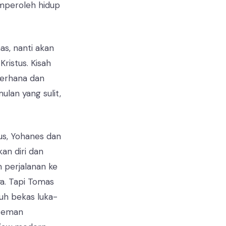
emperoleh hidup
as, nanti akan
ristus. Kisah
derhana dan
ulan yang sulit,
us, Yohanes dan
an diri dan
 perjalanan ke
ya. Tapi Tomas
tuh bekas luka-
-teman