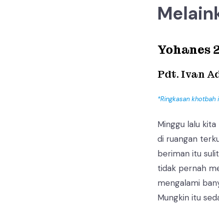
Melain
Yohanes 2
Pdt. Ivan A
*Ringkasan khotbah 
Minggu lalu kit
di ruangan terk
beriman itu sul
tidak pernah mel
mengalami bany
Mungkin itu seda