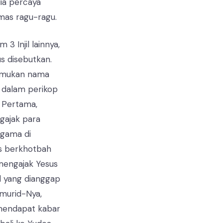
ia percaya
mas ragu-ragu.
3 Injil lainnya,
s disebutkan.
nemukan nama
 dalam perikop
. Pertama,
ngajak para
agama di
s berkhotbah
mengajak Yesus
l yang dianggap
murid-Nya,
 mendapat kabar