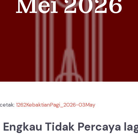
Mei 2026
 cetak:
1262KebaktianPagi_2026-03May
 Engkau Tidak Percaya lag