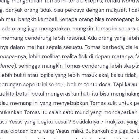
ang mengatakan Tomas ini terlalu skeptis, terlalu
worldv
g, banyak orang tidak bisa percaya dengan mukjizat, tid
ah mati bangkit kembali. Kenapa orang bisa memegang 
api ada orang juga mengatakan, mungkin Tomas ini secar
memang cenderung lebih rasional. Ada orang yang leb
nnya dalam melihat segala sesuatu. Tomas berbeda, dia le
senses
-nya, lebih melihat realita fisik di depan matanya, 
dence
), sehingga mungkin Tomas cenderung lebih skepti
g lebih bukti atau logika yang lebih masuk akal, kalau tidak
rungan seperti ini sendiri, belum tentu dosa. Tapi kalau 
kita betul-betul mengeraskan hati, itu bisa menghalang
kalau memang ini yang menyebabkan Tomas sulit untuk p
bukankah Tomas itu salah satu murid yang mendapatkan
asa Yesus yang begitu besar? Setidaknya 7 mukjizat yan
sa ciptaan baru yang Yesus miliki. Bukankah dia juga bel