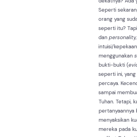
dekatnya? Ada y
Seperti sekaran
orang yang sud
seperti itu? T
dan
personality,
intuisi/kepekaa
menggunakan
bukti-bukti (
evi
seperti ini, yan
percaya. Kecende
sampai membuat 
Tuhan. Tetapi, 
pertanyaannya 
menyaksikan ku
mereka pada kua