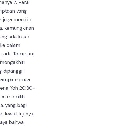
hanya 7. Para
ciptaan yang
s juga memilih
da, kemungkinan
yang ada kisah
 ke dalam
pada Tomas ini.
g mengakhiri
g dipanggil
r hampir semua
rena Yoh 20:30-
nes memilih
a, yang bagi
 lewat Injilnya.
caya bahwa