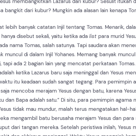
esus membangkitkan Lazarus dari kubur? Sesulit itukah d
a bangkit dari kubur? Mungkin ada alasan lain kenapa To
at lebih banyak catatan Injil tentang Tomas. Menarik, dalam 
hanya disebut sekali, yaitu ketika ada
list
para murid Yesu
lu ada nama Tomas, salah satunya. Tapi saudara akan me
ak muncul di dalam Injil Yohanes. Memang banyak muncul
i, tapi ada 2 bagian lain yang mencatat perkataan Tomas
ni adalah ketika Lazarus baru saja meninggal dan Yesus me
waktu itu keadaan sudah sangat tegang. Para pemimpin 
 saja mencoba merajam Yesus dengan batu, karena Yesu
u dan Bapa adalah satu.” Di situ, para pemimpin agama 
Yesus tidak mau mundur, malah terus mengatakan hal-ha
reka mengambil batu berusaha merajam Yesus dan para 
uput dari tangan mereka. Setelah peristiwa inilah, Yesus