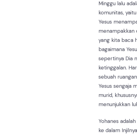
Minggu lalu ada
komunitas, yait
Yesus menampakk
menampakkan di
yang kita baca 
bagaimana Yesus
sepertinya Dia
ketinggalan. Ha
sebuah ruangan, 
Yesus sengaja m
murid, khususn
menunjukkan lu
Yohanes adalah 
ke dalam Injilny