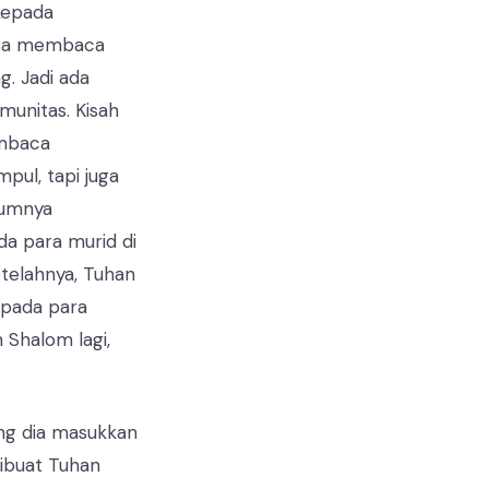
kepada
juga membaca
. Jadi ada
unitas. Kisah
embaca
pul, tapi juga
lumnya
da para murid di
etelahnya, Tuhan
epada para
Shalom lagi,
ang dia masukkan
dibuat Tuhan