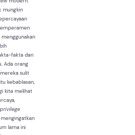
iew
modern.
ak mungkin
kepercayaan
a temperamen
ih menggunakan
bih
fakta-fakta dan
s. Ada orang
, mereka sulit
itu kebablasan,
i kita melihat
ercaya,
privilege
g mengingatkan
um lama ini