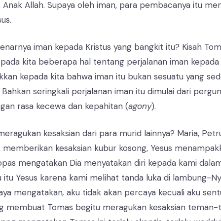
, Anak Allah. Supaya oleh iman, para pembacanya itu m
us.
enarnya iman kepada Kristus yang bangkit itu? Kisah Tom
ada kita beberapa hal tentang perjalanan iman kepada K
kan kepada kita bahwa iman itu bukan sesuatu yang se
Bahkan seringkali perjalanan iman itu dimulai dari pergum
gan rasa kecewa dan kepahitan (
agony
).
ragukan kesaksian dari para murid lainnya? Maria, Petr
, memberikan kesaksian kubur kosong, Yesus menampakk
opas mengatakan Dia menyatakan diri kepada kami dalam
u itu Yesus karena kami melihat tanda luka di lambung-N
caya mengatakan
,
aku tidak akan percaya kecuali aku sen
ang membuat Tomas begitu meragukan kesaksian teman